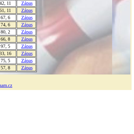
 42, 11
Zápas
 61, 11
Zápas
 67, 6
Zápas
 74, 6
Zápas
 80, 2
Zápas
 66, 8
Zápas
 97, 5
Zápas
 33, 16
Zápas
 75, 5
Zápas
 57, 8
Zápas
nam.cz