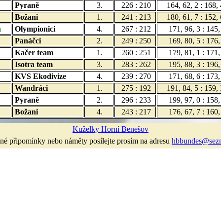
Pyraně
3.
226 : 210
164, 62, 2 : 168,
Božani
1.
241 : 213
180, 61, 7 : 152,
a
Olympionici
4.
267 : 212
171, 96, 3 : 145,
Panáčci
2.
249 : 250
169, 80, 5 : 176,
Kačer team
1.
260 : 251
179, 81, 1 : 171,
Isotra team
3.
283 : 262
195, 88, 3 : 196,
KVS Ekodivize
4.
239 : 270
171, 68, 6 : 173,
Wandráci
1.
275 : 192
191, 84, 5 : 159,
Pyraně
2.
296 : 233
199, 97, 0 : 158,
Božani
4.
243 : 217
176, 67, 7 : 160,
Kuželky Horní Benešov
né připomínky nebo náměty posílejte prosím na adresu
hbbundes@sez