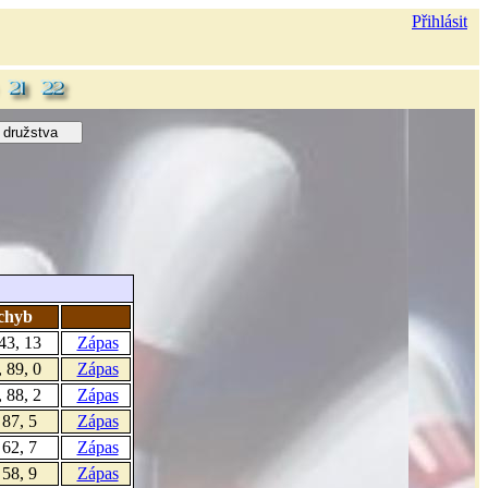
Přihlásit
 chyb
 43, 13
Zápas
, 89, 0
Zápas
, 88, 2
Zápas
 87, 5
Zápas
 62, 7
Zápas
 58, 9
Zápas