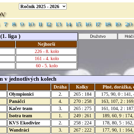
1. liga )
Nejhorší
226 - 8. kolo
161 - 4. kolo
60 - 5. kolo
 v jednotlivých kolech
Dráha
Kolky
Plné, dorážka,
Olympionici
2.
265 : 184
175, 90, 0 : 141,
Panáčci
4.
270 : 258
163, 107, 2 : 169
Kačer team
3.
265 : 275
161, 104, 2 : 187
Isotra team
1.
249 : 261
189, 60, 9 : 174,
KVS Ekodivize
2.
258 : 224
178, 80, 5 : 162,
Wandráci
3.
267 : 222
177, 90, 1 : 164,