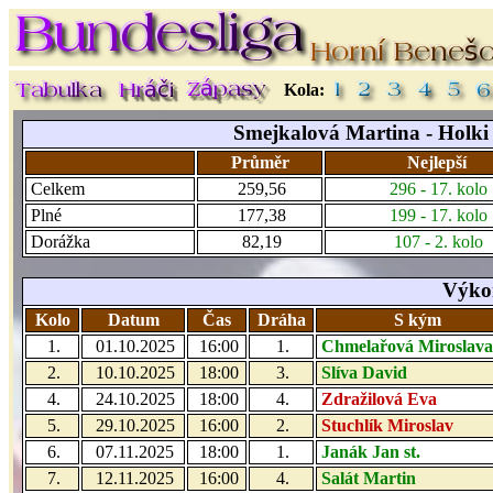
Kola:
Smejkalová Martina - Holki (
Průměr
Nejlepší
Celkem
259,56
296 - 17. kolo
Plné
177,38
199 - 17. kolo
Dorážka
82,19
107 - 2. kolo
Výkon
Kolo
Datum
Čas
Dráha
S kým
1.
01.10.2025
16:00
1.
Chmelařová Miroslava
2.
10.10.2025
18:00
3.
Slíva David
4.
24.10.2025
18:00
4.
Zdražilová Eva
5.
29.10.2025
16:00
2.
Stuchlík Miroslav
6.
07.11.2025
18:00
1.
Janák Jan st.
7.
12.11.2025
16:00
4.
Salát Martin