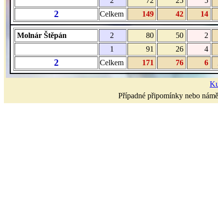
2
72
25
5
2
Celkem
149
42
14
Molnár Štěpán
2
80
50
2
1
91
26
4
2
Celkem
171
76
6
Ku
Případné připomínky nebo námět