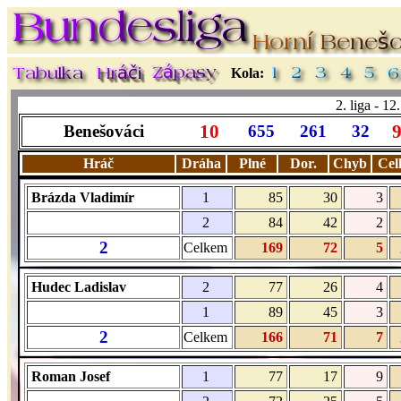
Kola:
2. liga - 1
10
Benešováci
655
261
32
Hráč
Dráha
Plné
Dor.
Chyb
Cel
Brázda Vladimír
1
85
30
3
2
84
42
2
2
Celkem
169
72
5
Hudec Ladislav
2
77
26
4
1
89
45
3
2
Celkem
166
71
7
Roman Josef
1
77
17
9