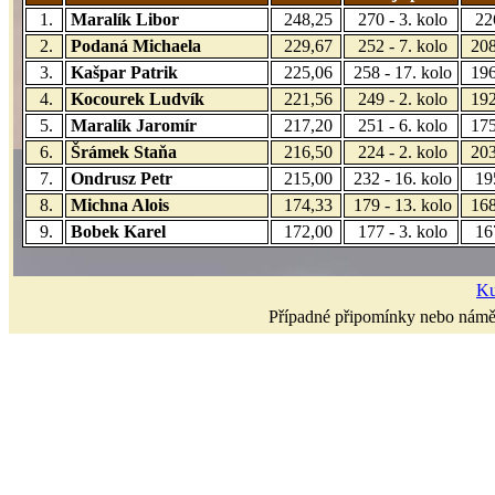
1.
Maralík Libor
248,25
270 - 3. kolo
22
2.
Podaná Michaela
229,67
252 - 7. kolo
208
3.
Kašpar Patrik
225,06
258 - 17. kolo
196
4.
Kocourek Ludvík
221,56
249 - 2. kolo
192
5.
Maralík Jaromír
217,20
251 - 6. kolo
175
6.
Šrámek Staňa
216,50
224 - 2. kolo
203
7.
Ondrusz Petr
215,00
232 - 16. kolo
19
8.
Michna Alois
174,33
179 - 13. kolo
168
9.
Bobek Karel
172,00
177 - 3. kolo
16
Ku
Případné připomínky nebo námět