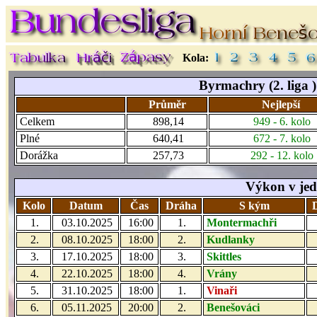
Kola:
Byrmachry (2. liga )
Průměr
Nejlepší
Celkem
898,14
949 - 6. kolo
Plné
640,41
672 - 7. kolo
Dorážka
257,73
292 - 12. kolo
Výkon v jed
Kolo
Datum
Čas
Dráha
S kým
1.
03.10.2025
16:00
1.
Montermachři
2.
08.10.2025
18:00
2.
Kudlanky
3.
17.10.2025
18:00
3.
Skittles
4.
22.10.2025
18:00
4.
Vrány
5.
31.10.2025
18:00
1.
Vinaři
6.
05.11.2025
20:00
2.
Benešováci