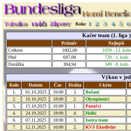
Kola:
Kačer team (1. liga )
Průměr
Nejlepší
Celkem
1002,00
1059 - 12. kolo
Plné
697,06
729 - 1. kolo
Dorážka
304,94
349 - 8. kolo
Výkon v jed
Kolo
Datum
Čas
Dráha
S kým
1.
01.10.2025
16:00
3.
Božani
2.
10.10.2025
18:00
2.
Olympionici
3.
15.10.2025
16:00
1.
Panáčci
4.
24.10.2025
18:00
4.
Holki
6.
07.11.2025
18:00
3.
Isotra team
7.
12.11.2025
16:00
2.
KVS Ekodivize