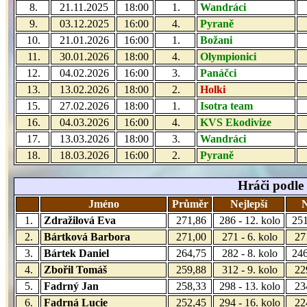
8.
21.11.2025
18:00
1.
Wandráci
9.
03.12.2025
16:00
4.
Pyraně
10.
21.01.2026
16:00
1.
Božani
11.
30.01.2026
18:00
4.
Olympionici
12.
04.02.2026
16:00
3.
Panáčci
13.
13.02.2026
18:00
2.
Holki
15.
27.02.2026
18:00
1.
Isotra team
16.
04.03.2026
16:00
4.
KVS Ekodivize
17.
13.03.2026
18:00
3.
Wandráci
18.
18.03.2026
16:00
2.
Pyraně
Hráči podle
Jméno
Průměr
Nejlepší
N
1.
Zdražilová Eva
271,86
286 - 12. kolo
251
2.
Bártková Barbora
271,00
271 - 6. kolo
27
3.
Bártek Daniel
264,75
282 - 8. kolo
246
4.
Zbořil Tomáš
259,88
312 - 9. kolo
22
5.
Fadrný Jan
258,33
298 - 13. kolo
23
6.
Fadrná Lucie
252,45
294 - 16. kolo
22